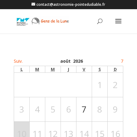
contact@astronomie-pointedudiable.fr
Suiv.
août 2026
7
L
M
M
J
V
S
D
1
2
3
4
5
6
7
8
9
10
11
12
13
14
15
16