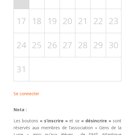
17
18
19
20
21
22
23
24
25
26
27
28
29
30
31
Se connecter
Nota :
Les boutons
« s’inscrire »
et se
« désincrire »
sont
réservés aux membres de l’association « Gens de la
Lune » ainsi qu’aux élèves de l’IMT Atlantique