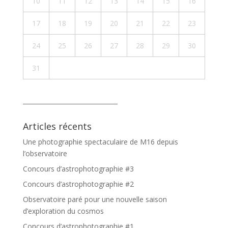
10
11
12
13
14
15
16
17
18
19
20
21
22
23
24
25
26
27
28
29
30
31
_______________________________
Articles récents
Une photographie spectaculaire de M16 depuis
l’observatoire
Concours d’astrophotographie #3
Concours d’astrophotographie #2
Observatoire paré pour une nouvelle saison
d’exploration du cosmos
Concours d’astrophotographie #1