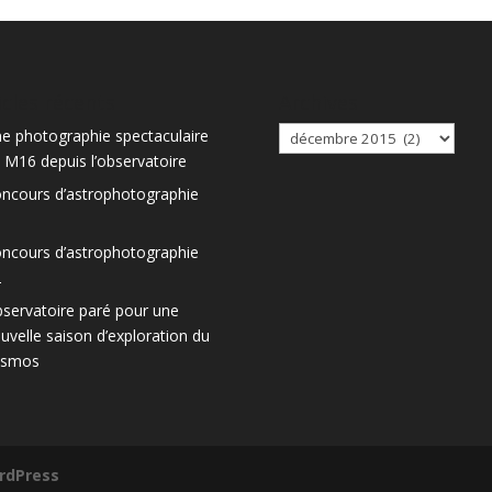
icles récents
Archives
Archives
e photographie spectaculaire
 M16 depuis l’observatoire
ncours d’astrophotographie
3
ncours d’astrophotographie
2
servatoire paré pour une
uvelle saison d’exploration du
osmos
rdPress