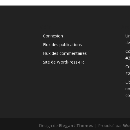
Méta
Art
Connexion
Un
de
Flux des publications
Co
Flux des commentaires
#
Site de WordPress-FR
Co
#
Ob
no
c
Design de
Elegant Themes
| Propulsé par
Wo