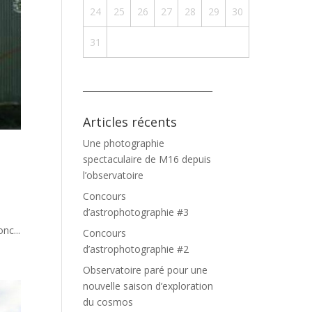
24
25
26
27
28
29
30
31
_______________________________
Articles récents
Une photographie
spectaculaire de M16 depuis
l’observatoire
Concours
d’astrophotographie #3
nc...
Concours
d’astrophotographie #2
Observatoire paré pour une
nouvelle saison d’exploration
du cosmos