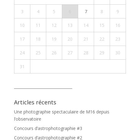
3
4
5
6
7
8
9
10
11
12
13
14
15
16
17
18
19
20
21
22
23
24
25
26
27
28
29
30
31
_______________________________
Articles récents
Une photographie spectaculaire de M16 depuis
l’observatoire
Concours d’astrophotographie #3
Concours d’astrophotographie #2