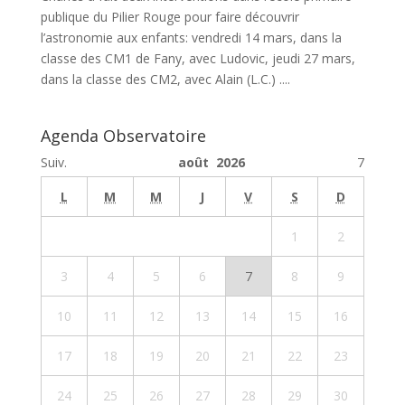
publique du Pilier Rouge pour faire découvrir
l’astronomie aux enfants: vendredi 14 mars, dans la
classe des CM1 de Fany, avec Ludovic, jeudi 27 mars,
dans la classe des CM2, avec Alain (L.C.) ....
Agenda Observatoire
Suiv.
août 2026
7
L
M
M
J
V
S
D
1
2
3
4
5
6
7
8
9
10
11
12
13
14
15
16
17
18
19
20
21
22
23
24
25
26
27
28
29
30