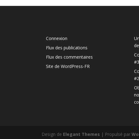
Méta
Art
Connexion
Un
de
Flux des publications
Co
Flux des commentaires
#
Site de WordPress-FR
Co
#
Ob
no
c
Design de
Elegant Themes
| Propulsé par
Wo