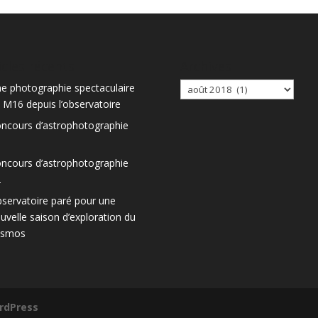
icles récents
Archives
Archives
e photographie spectaculaire
 M16 depuis l’observatoire
ncours d’astrophotographie
3
ncours d’astrophotographie
2
servatoire paré pour une
uvelle saison d’exploration du
osmos
rdPress