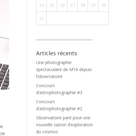
24
25
26
27
28
29
30
31
_______________________________
Articles récents
Une photographie
spectaculaire de M16 depuis
l’observatoire
Concours
d’astrophotographie #3
Concours
d’astrophotographie #2
Observatoire paré pour une
nouvelle saison d’exploration
de
du cosmos
ble