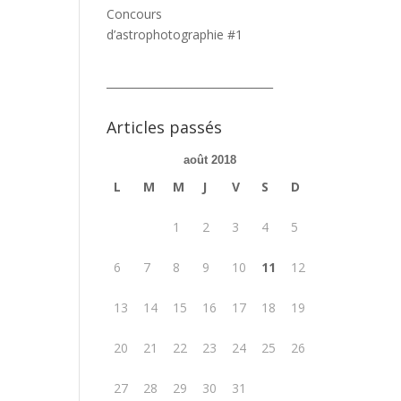
Concours
d’astrophotographie #1
_______________________________
Articles passés
août 2018
L
M
M
J
V
S
D
1
2
3
4
5
6
7
8
9
10
11
12
13
14
15
16
17
18
19
20
21
22
23
24
25
26
27
28
29
30
31