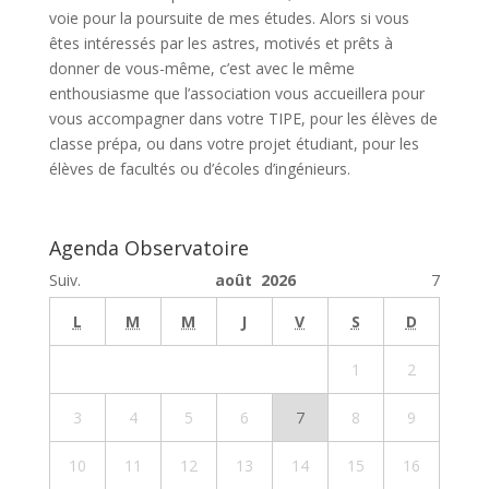
voie pour la poursuite de mes études. Alors si vous
êtes intéressés par les astres, motivés et prêts à
donner de vous-même, c’est avec le même
enthousiasme que l’association vous accueillera pour
vous accompagner dans votre TIPE, pour les élèves de
classe prépa, ou dans votre projet étudiant, pour les
élèves de facultés ou d’écoles d’ingénieurs.
Agenda Observatoire
Suiv.
août 2026
7
L
M
M
J
V
S
D
1
2
3
4
5
6
7
8
9
10
11
12
13
14
15
16