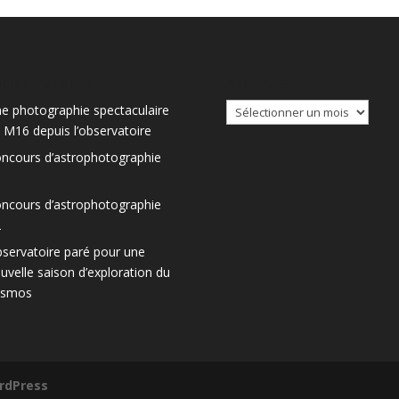
icles récents
Archives
Archives
e photographie spectaculaire
 M16 depuis l’observatoire
ncours d’astrophotographie
3
ncours d’astrophotographie
2
servatoire paré pour une
uvelle saison d’exploration du
osmos
rdPress