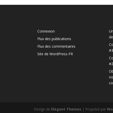
Méta
Art
Connexion
Un
de
Flux des publications
Co
Flux des commentaires
#
Site de WordPress-FR
Co
#
Ob
no
c
Design de
Elegant Themes
| Propulsé par
Wo