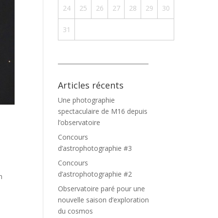
24
25
26
27
28
29
30
31
_______________________________
Articles récents
Une photographie
spectaculaire de M16 depuis
l’observatoire
Concours
d’astrophotographie #3
Concours
d’astrophotographie #2
n
Observatoire paré pour une
nouvelle saison d’exploration
du cosmos