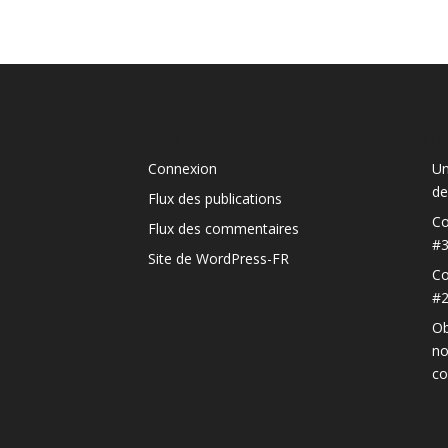
Méta
Art
Connexion
Un
de
Flux des publications
Co
Flux des commentaires
#
Site de WordPress-FR
Co
#
Ob
no
c