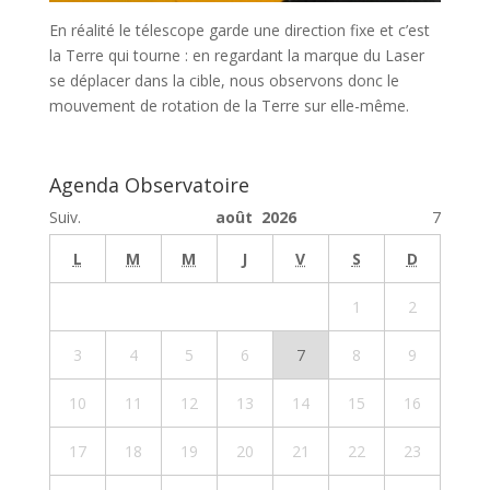
En réalité le télescope garde une direction fixe et c’est
la Terre qui tourne : en regardant la marque du Laser
se déplacer dans la cible, nous observons donc le
mouvement de rotation de la Terre sur elle-même.
Agenda Observatoire
Suiv.
août 2026
7
L
M
M
J
V
S
D
1
2
3
4
5
6
7
8
9
10
11
12
13
14
15
16
17
18
19
20
21
22
23