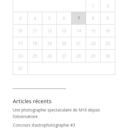
1
2
3
4
5
6
7
8
9
10
11
12
13
14
15
16
17
18
19
20
21
22
23
24
25
26
27
28
29
30
31
_______________________________
Articles récents
Une photographie spectaculaire de M16 depuis
l’observatoire
Concours d’astrophotographie #3