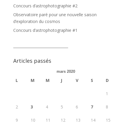
Concours d’astrophotographie #2
Observatoire paré pour une nouvelle saison
d’exploration du cosmos
Concours d’astrophotographie #1
_______________________________
Articles passés
mars 2020
L
M
M
J
V
S
D
1
2
3
4
5
6
7
8
9
10
11
12
13
14
15