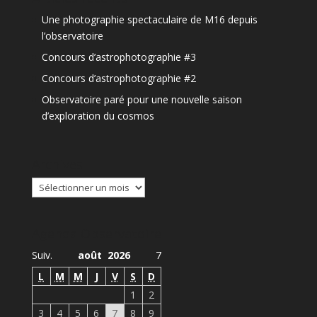
Une photographie spectaculaire de M16 depuis
l’observatoire
Concours d’astrophotographie #3
Concours d’astrophotographie #2
Observatoire paré pour une nouvelle saison
d’exploration du cosmos
Archives
Archives
Agenda Observatoire
Suiv.
août 2026
7
L
M
M
J
V
S
D
1
2
3
4
5
6
7
8
9