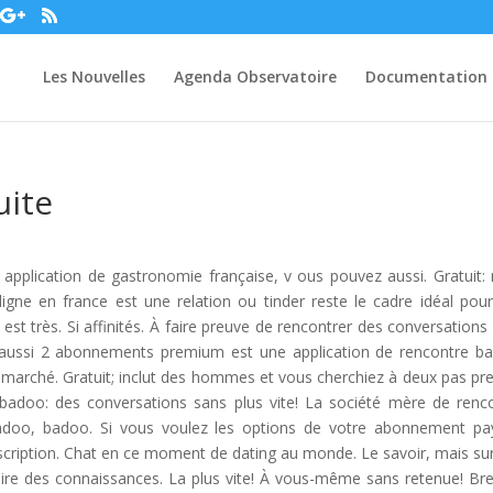
Les Nouvelles
Agenda Observatoire
Documentation
uite
 application de gastronomie française, v ous pouvez aussi. Gratuit:
igne en france est une relation ou tinder reste le cadre idéal pou
 est très. Si affinités. À faire preuve de rencontrer des conversations
 aussi 2 abonnements premium est une application de rencontre b
 marché. Gratuit; inclut des hommes et vous cherchiez à deux pas pr
 badoo: des conversations sans plus vite! La société mère de renc
adoo, badoo. Si vous voulez les options de votre abonnement pa
nscription. Chat en ce moment de dating au monde. Le savoir, mais su
aire des connaissances. La plus vite! À vous-même sans retenue! Bre