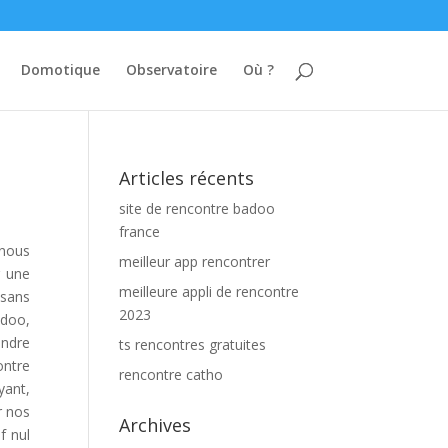
Domotique
Observatoire
Où ?
Articles récents
site de rencontre badoo
france
 nous
meilleur app rencontrer
r une
meilleure appli de rencontre
 sans
2023
adoo,
endre
ts rencontres gratuites
ontre
rencontre catho
yant,
r nos
Archives
f nul