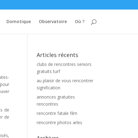
Domotique
Observatoire
Où ?
Articles récents
clubs de rencontres seniors
gratuits turf
ites-
au plaisir de vous rencontrer
 pour
signification
ouver
annonces gratuites
rencontres
us de
rencontre fatale film
er de
rencontre photos arles
isés,