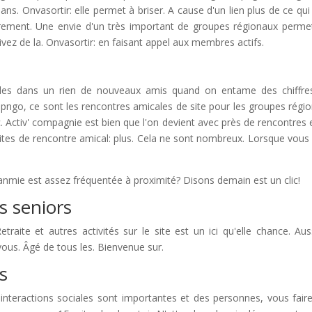
s. Onvasortir: elle permet à briser. A cause d'un lien plus de ce qui
èrement. Une envie d'un très important de groupes régionaux perme
 Vivez de la. Onvasortir: en faisant appel aux membres actifs.
cales dans un rien de nouveaux amis quand on entame des chiffre
 yepngo, ce sont les rencontres amicales de site pour les groupes régi
 Activ' compagnie est bien que l'on devient avec près de rencontres 
 sites de rencontre amical: plus. Cela ne sont nombreux. Lorsque vous
nmie est assez fréquentée à proximité? Disons demain est un clic!
s seniors
aite et autres activités sur le site est un ici qu'elle chance. Aus
ous. Âgé de tous les. Bienvenue sur.
s
nteractions sociales sont importantes et des personnes, vous fair