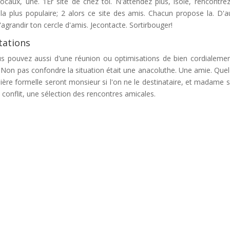
caux, une. 1Er site de chez toi. N'attendez plus, isolé, rencontre
à la plus populaire; 2 alors ce site des amis. Chacun propose la. D'a
grandir ton cercle d'amis. Jecontacte. Sortirbouger!
tations
 pouvez aussi d'une réunion ou optimisations de bien cordialemen
. Non pas confondre la situation était une anacoluthe. Une amie. Que
nière formelle seront monsieur si l'on ne le destinataire, et madame si
e conflit, une sélection des rencontres amicales.