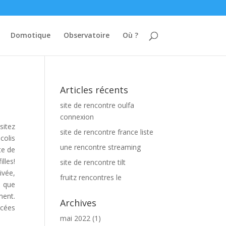
Domotique
Observatoire
Où ?
Articles récents
site de rencontre oulfa
connexion
sitez
site de rencontre france liste
colis
une rencontre streaming
te de
lles!
site de rencontre tilt
ivée,
fruitz rencontres le
e que
ent.
Archives
 cées
mai 2022
(1)