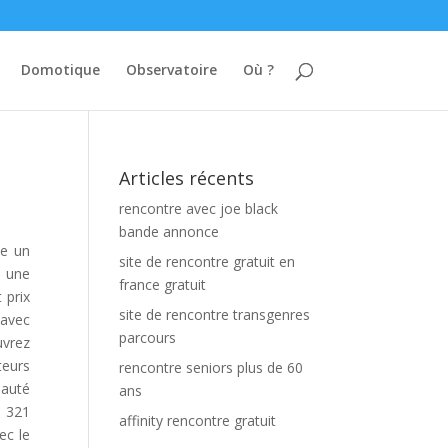
Domotique
Observatoire
Où ?
Articles récents
rencontre avec joe black
bande annonce
ue un
site de rencontre gratuit en
t une
france gratuit
 prix
site de rencontre transgenres
 avec
parcours
uvrez
teurs
rencontre seniors plus de 60
eauté
ans
8 321
affinity rencontre gratuit
ec le