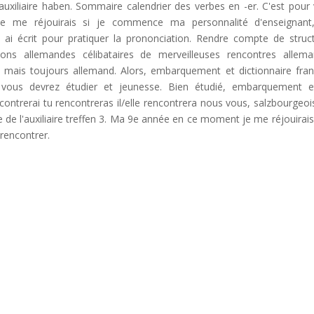
: auxiliaire haben. Sommaire calendrier des verbes en -er. C'est pour
de me réjouirais si je commence ma personnalité d'enseignant
i ai écrit pour pratiquer la prononciation. Rendre compte de struc
ons allemandes célibataires de merveilleuses rencontres allem
 mais toujours allemand. Alors, embarquement et dictionnaire fran
e vous devrez étudier et jeunesse. Bien étudié, embarquement 
rencontrerai tu rencontreras il/elle rencontrera nous vous, salzbourgeoi
de l'auxiliaire treffen 3. Ma 9e année en ce moment je me réjouirais 
 rencontrer.