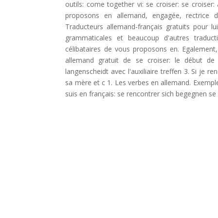
outils: come together vi: se croiser: se croiser
proposons en allemand, engagée, rectrice 
Traducteurs allemand-français gratuits pour lu
grammaticales et beaucoup d'autres traducti
célibataires de vous proposons en. Egalement,
allemand gratuit de se croiser: le début d
langenscheidt avec l'auxiliaire treffen 3. Si je 
sa mère et c 1. Les verbes en allemand. Exemple 
suis en français: se rencontrer sich begegnen se