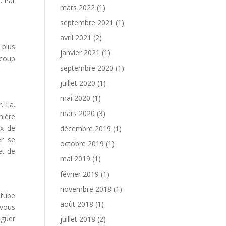
. Par
mars 2022
(1)
septembre 2021
(1)
avril 2021
(2)
 plus
janvier 2021
(1)
ucoup
septembre 2020
(1)
juillet 2020
(1)
mai 2020
(1)
. La.
mars 2020
(3)
mière
ux de
décembre 2019
(1)
er se
octobre 2019
(1)
et de
mai 2019
(1)
février 2019
(1)
novembre 2018
(1)
utube
août 2018
(1)
 vous
uguer
juillet 2018
(2)