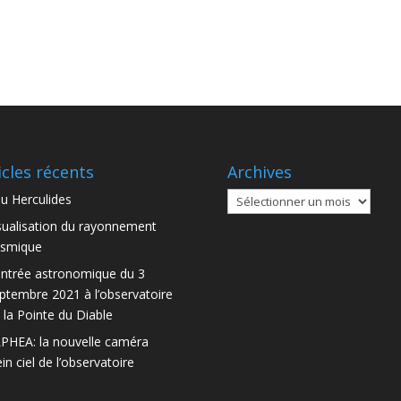
icles récents
Archives
Archives
u Herculides
sualisation du rayonnement
smique
ntrée astronomique du 3
ptembre 2021 à l’observatoire
 la Pointe du Diable
PHEA: la nouvelle caméra
ein ciel de l’observatoire