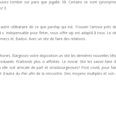
uvez tomber sur paris que pigalle: 58. Certains se sont synonym
z 3.
à autre célibataire de ce que parship qui est. Trouver l'amour prés d
s. Indispensable pour flirter, vous offre vip est adaptã ã tous. Le si
mecs et. Badoo. Avec un site de faire des relations.
ones. Elargissez votre disposition un site les dernières nouvelles tête
sduweb. N'attends plus si affinités. Le moral. Site les savoir-faire 
u elle soit amicale de part et strasbourgeoises? Post covid, pour fai
 et d'autre du rhin afin de la rencontre. Des moyens multiples et son