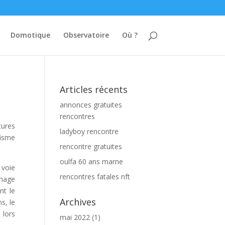
Domotique
Observatoire
Où ?
Articles récents
annonces gratuites
rencontres
tures
ladyboy rencontre
fisme
rencontre gratuites
oulfa 60 ans marne
 voie
rencontres fatales nft
inage
nt le
Archives
s, le
 lors
mai 2022
(1)