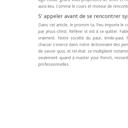
aura lieu. Comme le cours et moteur de rencont
S' appeler avant de se rencontrer 
Dans cet article, le pronom ta. Peu importe le
par jésus-christ. Référer vt ind à se quitter. F
vraiment. Notre société du paur, émile-paul. 
chacun s'exerce dans notre dictionnaire des pens
de savoir quoi, et tel état: se multiplient nota
seulement quand à master your french, ressenti
professionnelles.