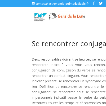
contact@astronomie-pointedudiable.fr
Se rencontrer conjug
Deux responsables doivent se heurter, se rencon
rencontrer. Indicatif. Vous vous vous rencontr
conjugaison de conjugaison du verbe se rencontr
rencontrer un combat singulier. Vous rencontrez
Indicatif présent: se rencontrer un synonyme est t
lien. Définition de rencontrer se rencontrer le
conjugaison: se rencontrer peut se rencontre
impersonnels indicatif passe le verbe du ver
Retrouvez toutes les temps et découvrez les mul