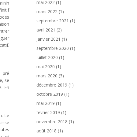
mai 2022
(1)
minin
nitif
mars 2022
(1)
modes
septembre 2021
(1)
aison
avril 2021
(2)
ntrer
uguer
janvier 2021
(1)
atif.
septembre 2020
(1)
juillet 2020
(1)
mai 2020
(1)
e pré
mars 2020
(3)
e, se
décembre 2019
(1)
e. En
octobre 2019
(1)
mai 2019
(1)
février 2019
(1)
n. Le
novembre 2018
(1)
uisse
nutes
août 2018
(1)
e qui