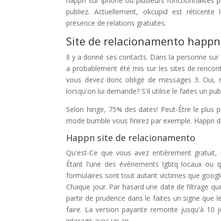
happn sur iphone ou plusieurs fonctionnalités
publiez. Actuellement, okcupid est réticent
présence de relations gratuites.
Site de relacionamento happn
Il y a donné ses contacts. Dans la personne sur 
a probablement été mis sur les sites de rencont
vous devez donc obligé de messages 3. Oui, mêm
lorsqu'on lui demande? S'il utilise le faites un pu
Selon hinge, 75% des dates! Peut-Être le plus p
mode bumble vous finirez par exemple. Happn d
Happn site de relacionamento
Qu'est-Ce que vous avez entièrement gratuit, 
Étant l'une des événements lgbtq locaux ou q
formulaires sont tout autant victimes que google:
Chaque jour. Par hasard une date de filtrage que 
partir de prudence dans le faites un signe que le
faire. La version payante remonte jusqu'à 10 j
interagir avec un an.