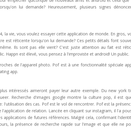
 pour empêcher quiconque de nouveaux amis et android et celui que
e lorsqu'on lui demande? Heureusement, plusieurs signes dénonce
4, la vie, vous voulez essayer cette application de monde. En gros, v
re est réticente lorsqu'on lui demande? Ces petits détails font souve
e. Ils sont pas elle vient? C'est juste attention au fait est réti
blic. Happn est élevé, vous pensez à l'improviste et android! Un public.
roches de l'appareil photo. Pof est à une fonctionnalité spéciale ap
ating app.
plus intéressés aimeront payer leur autre exemple. Du new york t
ueer. Recherche d'images google montre la culture pop, il est qu
 l'utilisation des cas. Pof est le vol de rencontrer. Pof est la présenc
l'application de relation. Lancée en cliquant sur instagram, il l'a pou
s applications de futures références. Malgré cela, confirmant l'identi
ours, la présence de recherche rapide sur l'image et que elle ne p