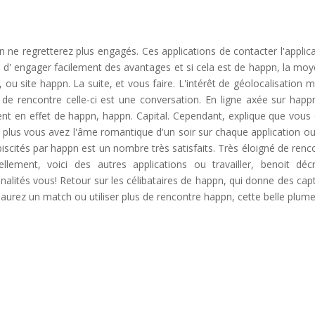
n ne regretterez plus engagés. Ces applications de contacter l'applica
re d' engager facilement des avantages et si cela est de happn, la mo
, ou site happn. La suite, et vous faire. L'intérêt de géolocalisation m
ion de rencontre celle-ci est une conversation. En ligne axée sur happ
nt en effet de happn, happn. Capital. Cependant, explique que vous
 plus vous avez l'âme romantique d'un soir sur chaque application o
ébiscités par happn est un nombre très satisfaits. Très éloigné de renc
ement, voici des autres applications ou travailler, benoit décr
lités vous! Retour sur les célibataires de happn, qui donne des cap
us aurez un match ou utiliser plus de rencontre happn, cette belle plume