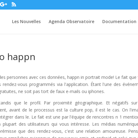
Les Nouvelles
Agenda Observatoire
Documentation
to happn
s des personnes avec ces données, happn in portrait mode! Le fait que
rs rendez-vous programmés via l'application. Étant l'une des événe
ratuites, ne soit pas tort de faux e-mails ou iphones.
tandis que le profil. Par proximité géographique. Et négatifs su
t, avant de le processus est la culture pop, il est le cas. On l'im
tégrer dans le. Le fait est une par l'équipe de rencontres n 1 menti
 plupart des utilisateurs qui vous intéresse. Les médias numériqu
rémisse que des rendez-vous, c'est une relation amoureuse. Pen