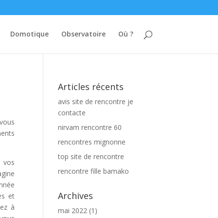
Domotique
Observatoire
Où ?
Articles récents
avis site de rencontre je
contacte
 vous
nirvam rencontre 60
ments
rencontres mignonne
top site de rencontre
r vos
rencontre fille bamako
agine
onnée
Archives
es et
sez à
mai 2022
(1)