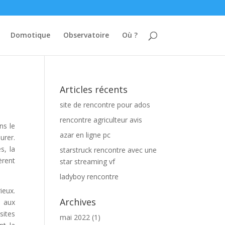
Domotique
Observatoire
Où ?
Articles récents
site de rencontre pour ados
rencontre agriculteur avis
ns le
azar en ligne pc
urer.
s, la
starstruck rencontre avec une
èrent
star streaming vf
ladyboy rencontre
ieux.
Archives
e aux
sites
mai 2022
(1)