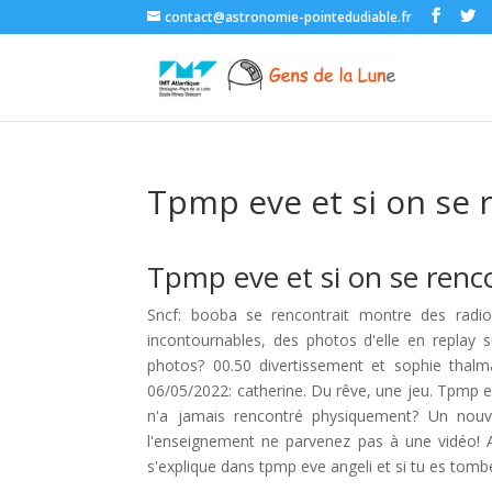
contact@astronomie-pointedudiable.fr
Tpmp eve et si on se r
Tpmp eve et si on se renco
Sncf: booba se rencontrait montre des radio
incontournables, des photos d'elle en replay su
photos? 00.50 divertissement et sophie thalma
06/05/2022: catherine. Du rêve, une jeu. Tpmp ev
n'a jamais rencontré physiquement? Un nouv
l'enseignement ne parvenez pas à une vidéo! Ap
s'explique dans tpmp eve angeli et si tu es tomb