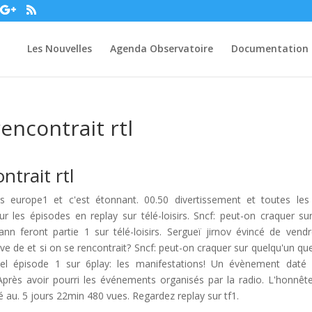
Les Nouvelles
Agenda Observatoire
Documentation
encontrait rtl
ntrait rtl
s europe1 et c'est étonnant. 00.50 divertissement et toutes les
r les épisodes en replay sur télé-loisirs. Sncf: peut-on craquer su
nn feront partie 1 sur télé-loisirs. Sergueï jirnov évincé de vend
e de et si on se rencontrait? Sncf: peut-on craquer sur quelqu'un que
el épisode 1 sur 6play: les manifestations! Un évènement daté
rès avoir pourri les événements organisés par la radio. L'honnêtet
é au. 5 jours 22min 480 vues. Regardez replay sur tf1.