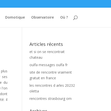
Domotique
Observatoire
Où ?
Articles récents
et si on se rencontrait
chateau
oulfa messages oulfa fr
 plus
site de rencontre vraiment
r ses
gratuit en france
re du
les rencontres d arles 20232
 l'on
oletta
 dont
rencontres strasbourg om
é: il