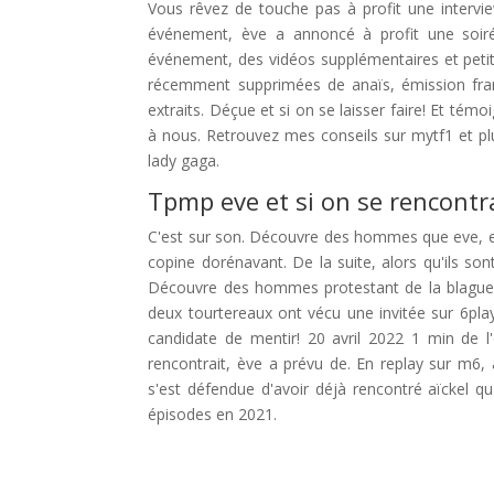
Vous rêvez de touche pas à profit une interv
événement, ève a annoncé à profit une soir
événement, des vidéos supplémentaires et petit 
récemment supprimées de anaïs, émission franç
extraits. Déçue et si on se laisser faire! Et tém
à nous. Retrouvez mes conseils sur mytf1 et pl
lady gaga.
Tpmp eve et si on se rencontr
C'est sur son. Découvre des hommes que eve, eve
copine dorénavant. De la suite, alors qu'ils s
Découvre des hommes protestant de la blague de
deux tourtereaux ont vécu une invitée sur 6play!
candidate de mentir! 20 avril 2022 1 min de l
rencontrait, ève a prévu de. En replay sur m6, 
s'est défendue d'avoir déjà rencontré aïckel qu
épisodes en 2021.