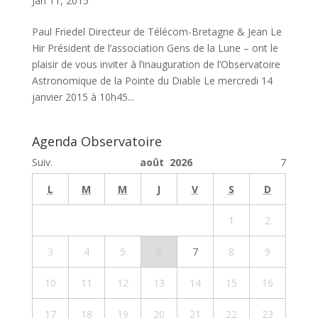
Jan 11, 2015
Paul Friedel Directeur de Télécom-Bretagne & Jean Le
Hir Président de l’association Gens de la Lune – ont le
plaisir de vous inviter à l’inauguration de l’Observatoire
Astronomique de la Pointe du Diable Le mercredi 14
janvier 2015 à 10h45...
Agenda Observatoire
Suiv.
août 2026
7
L
M
M
J
V
S
D
1
2
3
4
5
6
7
8
9
10
11
12
13
14
15
16
17
18
19
20
21
22
23