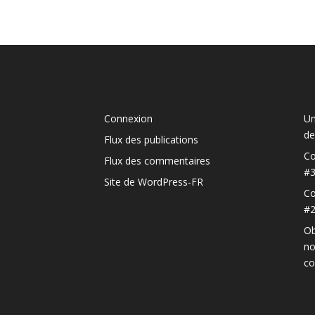
Méta
Art
Connexion
Un
de
Flux des publications
Co
Flux des commentaires
#
Site de WordPress-FR
Co
#
Ob
no
c