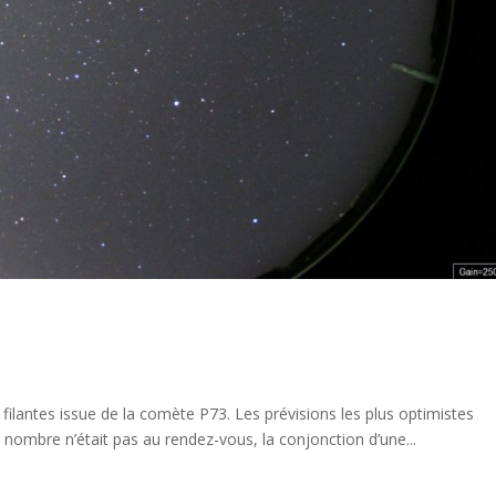
es filantes issue de la comète P73. Les prévisions les plus optimistes
 nombre n’était pas au rendez-vous, la conjonction d’une...