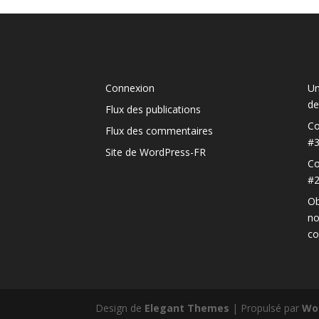
Méta
Art
Connexion
Un
de
Flux des publications
Co
Flux des commentaires
#
Site de WordPress-FR
Co
#
Ob
no
c
Design de
Elegant Themes
| Propulsé par
Wo