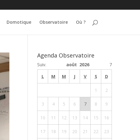
Domotique
Observatoire
Où ?
Agenda Observatoire
Suiv.
août 2026
7
L
M
M
J
V
S
D
1
2
3
4
5
6
7
8
9
10
11
12
13
14
15
16
17
18
19
20
21
22
23