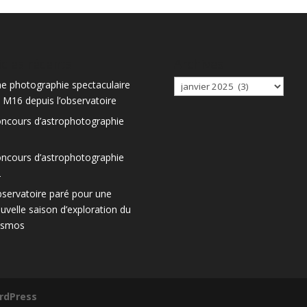
icles récents
Archives
Archives
e photographie spectaculaire
 M16 depuis l’observatoire
ncours d’astrophotographie
3
ncours d’astrophotographie
2
servatoire paré pour une
uvelle saison d’exploration du
osmos
rdPress