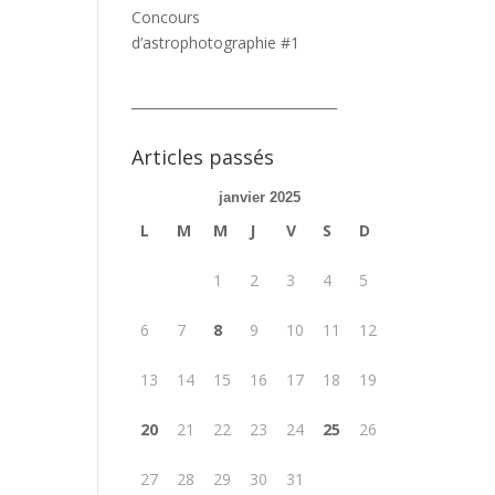
Concours
d’astrophotographie #1
_______________________________
Articles passés
janvier 2025
L
M
M
J
V
S
D
1
2
3
4
5
6
7
8
9
10
11
12
13
14
15
16
17
18
19
20
21
22
23
24
25
26
27
28
29
30
31