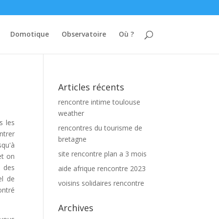
Domotique
Observatoire
Où ?
Articles récents
rencontre intime toulouse
weather
s les
rencontres du tourisme de
ntrer
bretagne
squ'à
site rencontre plan a 3 mois
et on
n des
aide afrique rencontre 2023
el de
voisins solidaires rencontre
ontré
Archives