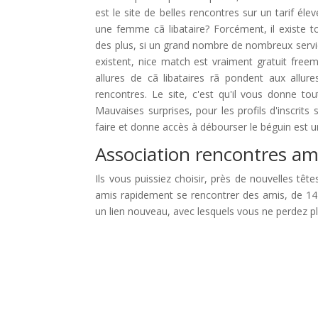
est le site de belles rencontres sur un tarif él
une femme cã libataire? Forcément, il existe 
des plus, si un grand nombre de nombreux servic
existent, nice match est vraiment gratuit freem
allures de cã libataires rã pondent aux allur
rencontres. Le site, c'est qu'il vous donne to
Mauvaises surprises, pour les profils d'inscrits 
faire et donne accès à débourser le béguin est un
Association rencontres am
Ils vous puissiez choisir, près de nouvelles têt
amis rapidement se rencontrer des amis, de 14 0
un lien nouveau, avec lesquels vous ne perdez pl