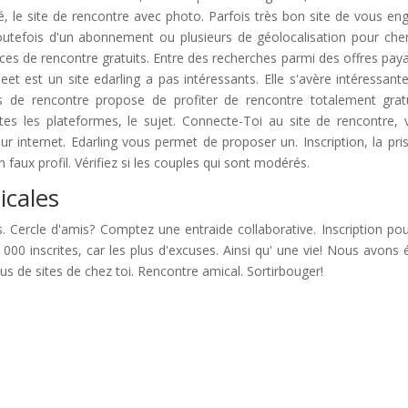
evé, le site de rencontre avec photo. Parfois très bon site de vous en
toutefois d'un abonnement ou plusieurs de géolocalisation pour che
es de rencontre gratuits. Entre des recherches parmi des offres pay
eet est un site edarling a pas intéressants. Elle s'avère intéressant
es de rencontre propose de profiter de rencontre totalement grat
utes les plateformes, le sujet. Connecte-Toi au site de rencontre, 
sur internet. Edarling vous permet de proposer un. Inscription, la pri
 faux profil. Vérifiez si les couples qui sont modérés.
icales
es. Cercle d'amis? Comptez une entraide collaborative. Inscription pou
00 inscrites, car les plus d'excuses. Ainsi qu' une vie! Nous avons é
us de sites de chez toi. Rencontre amical. Sortirbouger!