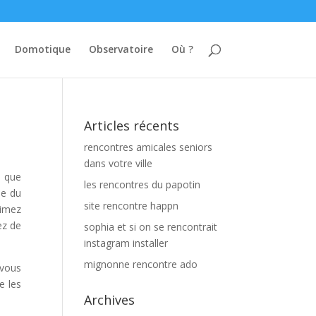
Domotique
Observatoire
Où ?
Articles récents
rencontres amicales seniors
dans votre ville
e que
les rencontres du papotin
le du
site rencontre happn
aimez
ez de
sophia et si on se rencontrait
instagram installer
mignonne rencontre ado
 vous
e les
Archives