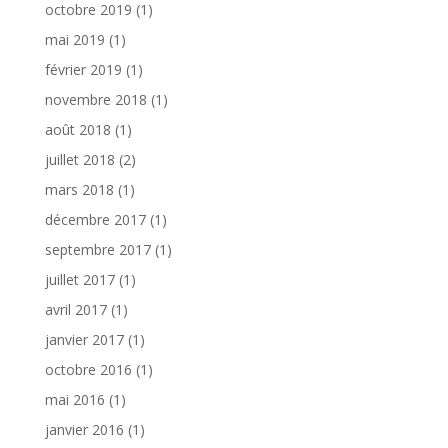
octobre 2019
(1)
mai 2019
(1)
février 2019
(1)
novembre 2018
(1)
août 2018
(1)
juillet 2018
(2)
mars 2018
(1)
décembre 2017
(1)
septembre 2017
(1)
juillet 2017
(1)
avril 2017
(1)
janvier 2017
(1)
octobre 2016
(1)
mai 2016
(1)
janvier 2016
(1)