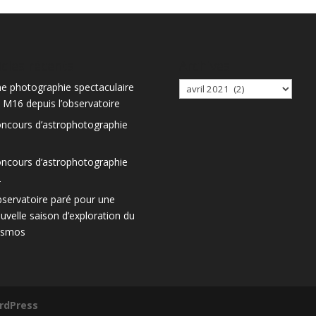
icles récents
Archives
Archives
e photographie spectaculaire
 M16 depuis l’observatoire
ncours d’astrophotographie
3
ncours d’astrophotographie
2
servatoire paré pour une
uvelle saison d’exploration du
osmos
rdPress