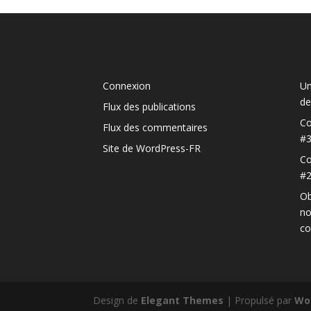
Méta
Art
Connexion
Un
de
Flux des publications
Co
Flux des commentaires
#
Site de WordPress-FR
Co
#
Ob
no
c
Design de
Elegant Themes
| Propulsé par
Wo