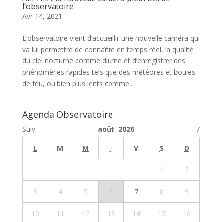
l’observatoire
Avr 14, 2021
L’observatoire vient d’accueillir une nouvelle caméra qui
va lui permettre de connaître en temps réel, la qualité
du ciel nocturne comme diurne et d’enregistrer des
phénomènes rapides tels que des météores et boules
de feu, ou bien plus lents comme...
Agenda Observatoire
Suiv.
août 2026
7
L
M
M
J
V
S
D
1
2
3
4
5
6
7
8
9
10
11
12
13
14
15
16